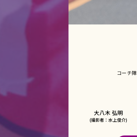
コーチ陣
大八木 弘明
(撮影者：水上俊介)