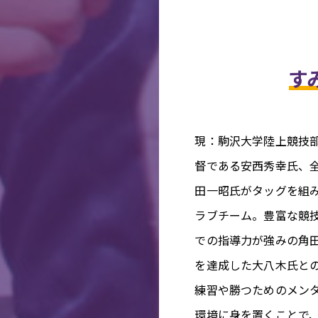
す
現：駒沢大学陸上競技
督である安西秀幸氏、
田一昭氏がタッグを組
ラブチーム。豊富な競
での指導力が強みの角
を達成した大八木氏と
練習や勝つためのメン
環境に身を置くことで