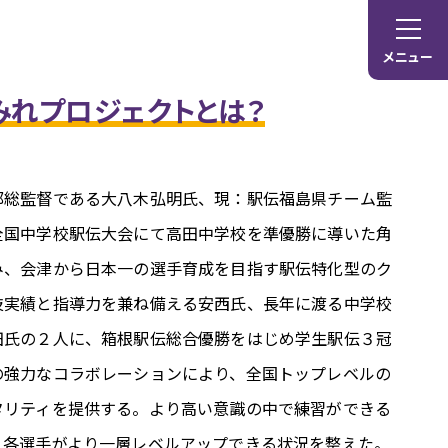
メニュー
みれプロジェクトとは？
部総監督である大八木弘明氏、現：駅伝福島県チーム監
全国中学校駅伝大会にて高田中学校を準優勝に導いた角
み、会津から日本一の選手育成を目指す駅伝特化型のク
技実績と指導力を兼ね備える安西氏、長年に渡る中学校
田氏の２人に、箱根駅伝総合優勝をはじめ学生駅伝３冠
の強力なコラボレーションにより、全国トップレベルの
タリティを提供する。より高い意識の中で練習ができる
、各選手がより一層レベルアップできる状況を整えた。