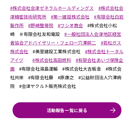
#株式会社会津ゼネラルホールディングス
#株式会社会
津精密技術研究所
#第一建設株式会社
#有限会社白岩
製作所
#野崎整骨院
#ワシオ商会
#株式会社小松
崎 ＃有限会社友和電設
#一般社団法人会津地区経営
者協会アドバイザリー・フェロー穴澤耕二
#若松ガス
株式会社
#美里建設工業株式会社
#株式会社トータル
アイヅ
#株式会社高田燃料
#有限会社あいづ保険企
画
#有限会社湯島運輸 #株式会社大吉板金 #株式会
社共栄 #有限会社藤 #原康之 #公益財団法人穴澤病
院 #会津ヤクルト販売株式会社
活動報告一覧に戻る