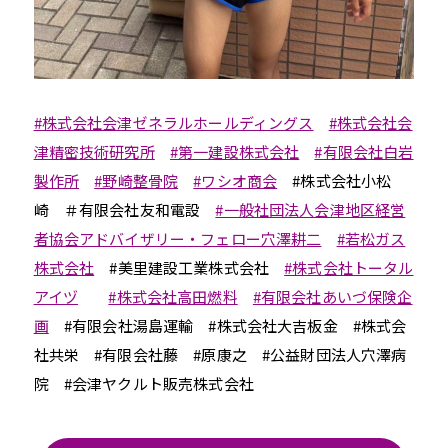
#株式会社会津ゼネラルホールディングス
#株式会社会
津精密技術研究所
#第一建設株式会社
#有限会社白岩
製作所
#野崎整骨院
#ワシオ商会
#株式会社小松
崎 ＃有限会社友和電設
#一般社団法人会津地区経営
者協会アドバイザリー・フェロー穴澤耕二
#若松ガス
株式会社
#美里建設工業株式会社
#株式会社トータル
アイヅ
#株式会社高田燃料
#有限会社あいづ保険企
画
#有限会社湯島運輸 #株式会社大吉板金 #株式会
社共栄 #有限会社藤 #原康之 #公益財団法人穴澤病
院 #会津ヤクルト販売株式会社