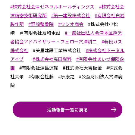
#株式会社会津ゼネラルホールディングス
#株式会社会
津精密技術研究所
#第一建設株式会社
#有限会社白岩
製作所
#野崎整骨院
#ワシオ商会
#株式会社小松
崎 ＃有限会社友和電設
#一般社団法人会津地区経営
者協会アドバイザリー・フェロー穴澤耕二
#若松ガス
株式会社
#美里建設工業株式会社
#株式会社トータル
アイヅ
#株式会社高田燃料
#有限会社あいづ保険企
画
#有限会社湯島運輸 #株式会社大吉板金 #株式会
社共栄 #有限会社藤 #原康之 #公益財団法人穴澤病
院
活動報告一覧に戻る